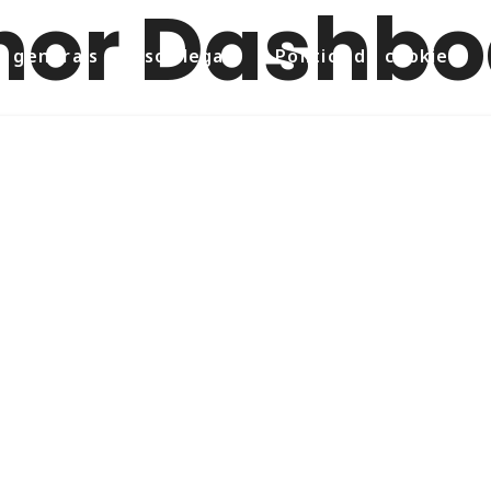
nor Dashbo
 generals i avisos legals
Política de cookies