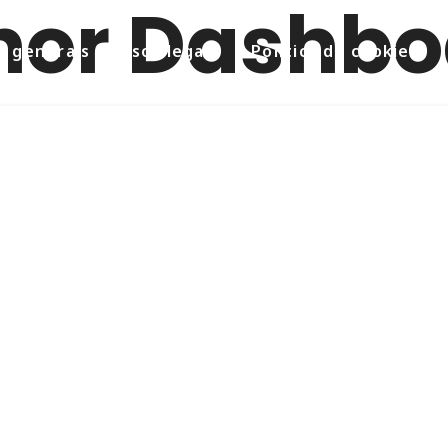
nor Dashbo
 generals i avisos legals
Política de cookies