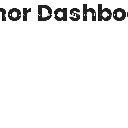
nor Dashbo
 generals i avisos legals
Política de cookies