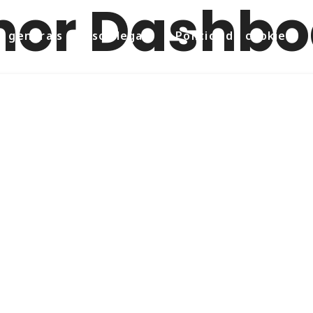
nor Dashbo
 generals i avisos legals
Política de cookies